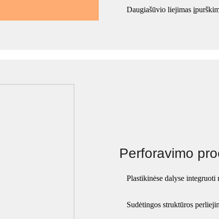
Daugiašūvio liejimas įpurški
Perforavimo pro
Plastikinėse dalyse integruoti
Sudėtingos struktūros perliej