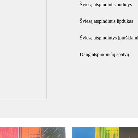
Šviesą atspindintis audinys
Šviesą atspindintis lipdukas
Šviesą atspindintys įpurškia
Daug atspindinčių spalvų