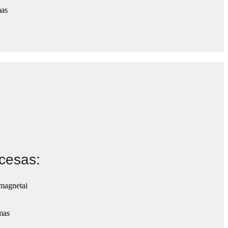
mas
cesas:
 magnetai
imas