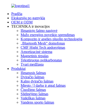
Pradžia
Ekskursija po gamyklą
OEM ir ODM
TECHNIKA ir inovacijos
Išmaniojo šalmo naujovė
Mažo energijos poveikio sprendimas
Kompozito ir anglies pluošto technologija
„Bluetooth Mesh“ domofonas
CMF Hight Tech apdorojimas
Amortizacinė sistema
Magnetinis tirpalas
Tekstūruotas polikarbonatas
Tvari medžiaga
Produktai
Išmanusis šalmas
Dviračio šalmas
Kalnų dviračio šalmas
Miesto / Į darbą ir atgal šalmas
Čiuožimo šalmas
Slidinėjimo šalmas
Vaikiškas šalmas
Vandens sporto šalmas