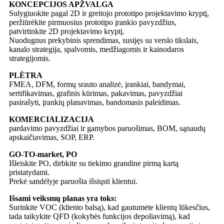
KONCEPCIJOS APŽVALGA
Sulygiuokite pagal 2D ir greitojo prototipo projektavimo kryptį,
peržiūrėkite pirmuosius prototipo įrankio pavyzdžius,
patvirtinkite 2D projektavimo kryptį.
Nuodugnus prekybinis sprendimas, susijęs su verslo tikslais,
kanalo strategija, spalvomis, medžiagomis ir kainodaros
strategijomis.
PLĖTRA
FMEA, DFM, formų srauto analizė, įrankiai, bandymai,
sertifikavimas, grafinis kūrimas, pakavimas, pavyzdžiai
pasirašyti, įrankių planavimas, bandomasis paleidimas.
KOMERCIALIZACIJA
pardavimo pavyzdžiai ir gamybos paruošimas, BOM, sąnaudų
apskaičiavimas, SOP, ERP.
GO-TO-market, PO
Išleiskite PO, dirbkite su tiekimo grandine pirmą kartą
pristatydami.
Prekė sandėlyje paruošta išsiųsti klientui.
Išsami veiksmų planas yra toks:
Surinkite VOC (kliento balsą), kad gautumėte klientų lūkesčius,
tada taikykite QFD (kokybės funkcijos depoliavimą), kad