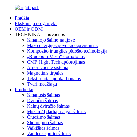
Pradžia
Ekskursija po gamyklą
OEM ir ODM
TECHNIKA ir inovacijos
Išmaniojo šalmo naujovė
Mažo energijos poveikio sprendimas
Kompozito ir anglies pluošto technologija
„Bluetooth Mesh“ domofonas
CMF Hight Tech apdorojimas
Amortizacinė sistema
Magnetinis tirpalas
Tekstūruotas polikarbonatas
Tvari medžiaga
Produktai
Išmanusis šalmas
Dviračio šalmas
Kalnų dviračio šalmas
Miesto / Į darbą ir atgal šalmas
Čiuožimo šalmas
Slidinėjimo šalmas
Vaikiškas šalmas
Vandens sporto šalmas