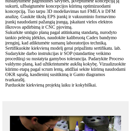
nustatytumėte pagrindines savybes, įkvėptumėte koncepciją ją
sukurti, užbaigtumėte koncepcijos kūrimą optimizuodami
koncepciją. Tuo tarpu 3D modeliavimas turi FMEA ir DFM
analizę. Gaukite tikslų EPS įrankį ir vakuuminio formavimo
įrankį naudodami pažangią įrangą, įskaitant vielos elektros
iškrovos apdirbimą ir CNC pjovimą.
Sukurkite smūgio planą pagal atitinkamą standartą, nurodyto
tankio pelėsių įdėklus, naudokite kalibruotą Cadex bandymo
įrenginį, kad atliktumėte sumanų laboratorijos techniką.
Sertifikuokite kiekvieną modelį gerai pripažintu sertifikatu. lab.
Sudarykite darbo instrukcijas ir SOP (standartinę veikimo
procedūrą) su nustatyta gamybos tolerancija. Padarykite Proceso
valdymo planą, kad užtikrintumėte aukštą kokybę. Vizualizuokite
kūrimo etapą pagal scrum lentą, atidžiai sekite kūrimą naudodami
OKR sąrašą, kasdieninį susitikimą ir Ganto diagramos
tvarkaraštį.
Parduokite kiekvieną projektą laiku ir kokybiškai.