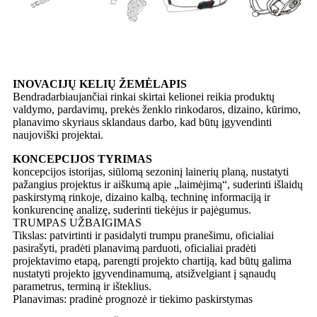
INOVACIJŲ KELIŲ ŽEMĖLAPIS
Bendradarbiaujančiai rinkai skirtai kelionei reikia produktų
valdymo, pardavimų, prekės ženklo rinkodaros, dizaino, kūrimo,
planavimo skyriaus sklandaus darbo, kad būtų įgyvendinti
naujoviški projektai.
KONCEPCIJOS TYRIMAS
koncepcijos istorijas, siūlomą sezoninį lainerių planą, nustatyti
pažangius projektus ir aiškumą apie „laimėjimą“, suderinti išlaidų
paskirstymą rinkoje, dizaino kalbą, techninę informaciją ir
konkurencinę analizę, suderinti tiekėjus ir pajėgumus.
TRUMPAS UŽBAIGIMAS
Tikslas: patvirtinti ir pasidalyti trumpu pranešimu, oficialiai
pasirašyti, pradėti planavimą parduoti, oficialiai pradėti
projektavimo etapą, parengti projekto chartiją, kad būtų galima
nustatyti projekto įgyvendinamumą, atsižvelgiant į sąnaudų
parametrus, terminą ir išteklius.
Planavimas: pradinė prognozė ir tiekimo paskirstymas