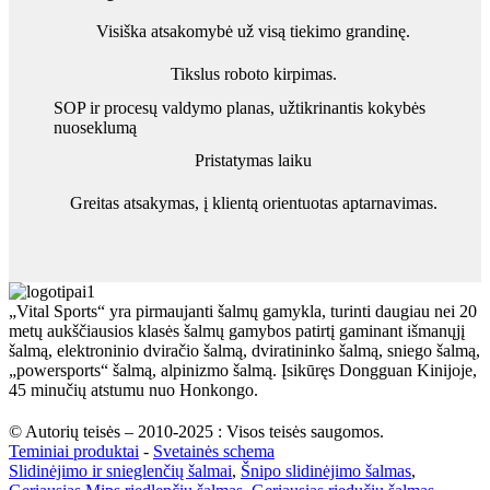
Visiška atsakomybė už visą tiekimo grandinę.
Tikslus roboto kirpimas.
SOP ir procesų valdymo planas, užtikrinantis kokybės
nuoseklumą
Pristatymas laiku
Greitas atsakymas, į klientą orientuotas aptarnavimas.
„Vital Sports“ yra pirmaujanti šalmų gamykla, turinti daugiau nei 20
metų aukščiausios klasės šalmų gamybos patirtį gaminant išmanųjį
šalmą, elektroninio dviračio šalmą, dviratininko šalmą, sniego šalmą,
„powersports“ šalmą, alpinizmo šalmą. Įsikūręs Dongguan Kinijoje,
45 minučių atstumu nuo Honkongo.
© Autorių teisės – 2010-2025 : Visos teisės saugomos.
Teminiai produktai
-
Svetainės schema
Slidinėjimo ir snieglenčių šalmai
,
Šnipo slidinėjimo šalmas
,