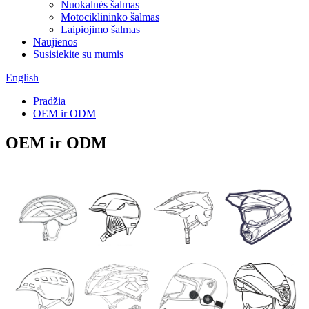
Nuokalnės šalmas
Motociklininko šalmas
Laipiojimo šalmas
Naujienos
Susisiekite su mumis
English
Pradžia
OEM ir ODM
OEM ir ODM