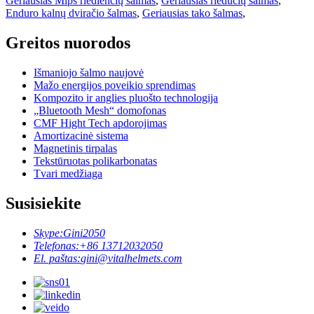
Geriausias Mips riedlenčių šalmas
,
Geriausias riedučių šalmas
,
Enduro kalnų dviračio šalmas
,
Geriausias tako šalmas
,
Greitos nuorodos
Išmaniojo šalmo naujovė
Mažo energijos poveikio sprendimas
Kompozito ir anglies pluošto technologija
„Bluetooth Mesh“ domofonas
CMF Hight Tech apdorojimas
Amortizacinė sistema
Magnetinis tirpalas
Tekstūruotas polikarbonatas
Tvari medžiaga
Susisiekite
Skype:
Gini2050
Telefonas:
+86 13712032050
El. paštas:
gini@vitalhelmets.com