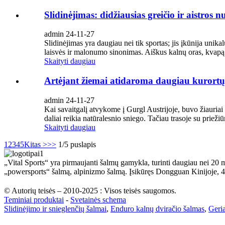
Slidinėjimas: didžiausias greičio ir aistros n
admin 24-11-27
Slidinėjimas yra daugiau nei tik sportas; jis įkūnija unika
laisvės ir malonumo sinonimas. Aiškus kalnų oras, kvapą 
Skaityti daugiau
Artėjant žiemai atidaroma daugiau kurortų
admin 24-11-27
Kai savaitgalį atvykome į Gurgl Austrijoje, buvo žiauriai 
daliai reikia natūralesnio sniego. Tačiau trasoje su priežiūr
Skaityti daugiau
1
2
3
4
5
Kitas >
>>
1/5 puslapis
„Vital Sports“ yra pirmaujanti šalmų gamykla, turinti daugiau nei 20 
„powersports“ šalmą, alpinizmo šalmą. Įsikūręs Dongguan Kinijoje,
© Autorių teisės – 2010-2025 : Visos teisės saugomos.
Teminiai produktai
-
Svetainės schema
Slidinėjimo ir snieglenčių šalmai
,
Enduro kalnų dviračio šalmas
,
Geria