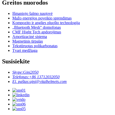
Greitos nuorodos
Išmaniojo šalmo naujovė
Mažo energijos poveikio sprendimas
Kompozito ir anglies pluošto technologija
„Bluetooth Mesh“ domofonas
CMF Hight Tech apdorojimas
Amortizacinė sistema
Magnetinis tirpalas
Tekstūruotas polikarbonatas
Tvari medžiaga
Susisiekite
Skype:
Gini2050
Telefonas:
+86 13712032050
El. paštas:
gini@vitalhelmets.com