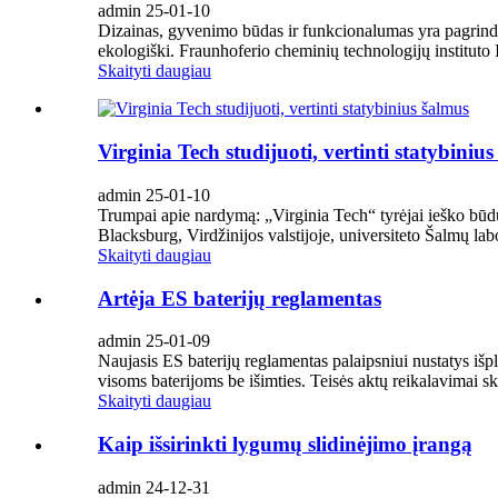
admin 25-01-10
Dizainas, gyvenimo būdas ir funkcionalumas yra pagrindini
ekologiški. Fraunhoferio cheminių technologijų instituto
Skaityti daugiau
Virginia Tech studijuoti, vertinti statybiniu
admin 25-01-10
Trumpai apie nardymą: „Virginia Tech“ tyrėjai ieško būdų
Blacksburg, Virdžinijos valstijoje, universiteto Šalmų labo
Skaityti daugiau
Artėja ES baterijų reglamentas
admin 25-01-09
Naujasis ES baterijų reglamentas palaipsniui nustatys išpl
visoms baterijoms be išimties. Teisės aktų reikalavimai ski
Skaityti daugiau
Kaip išsirinkti lygumų slidinėjimo įrangą
admin 24-12-31