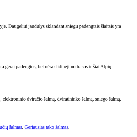
ulyje. Daugeliui jaudulys sklandant sniegu padengtais šlaitais yra
 gerai padengtos, bet nėra slidinėjimo trasos ir šiai Alpių
 elektroninio dviračio šalmą, dviratininko šalmą, sniego šalmą,
dučių šalmas
,
Geriausias tako šalmas
,