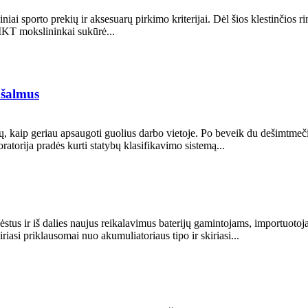
ai sporto prekių ir aksesuarų pirkimo kriterijai. Dėl šios klestinčios 
 IKT mokslininkai sukūrė...
s šalmus
, kaip geriau apsaugoti guolius darbo vietoje. Po beveik du dešimtmečiu
ratorija pradės kurti statybų klasifikavimo sistemą...
ėstus ir iš dalies naujus reikalavimus baterijų gamintojams, importuotoj
riasi priklausomai nuo akumuliatoriaus tipo ir skiriasi...