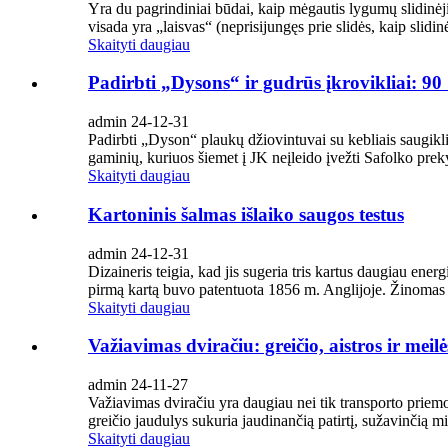
Yra du pagrindiniai būdai, kaip mėgautis lygumų slidinėji
visada yra „laisvas“ (neprisijungęs prie slidės, kaip slidin
Skaityti daugiau
Padirbti „Dysons“ ir gudrūs įkrovikliai: 
admin 24-12-31
Padirbti „Dyson“ plaukų džiovintuvai su kebliais saugikli
gaminių, kuriuos šiemet į JK neįleido įvežti Safolko prek
Skaityti daugiau
Kartoninis šalmas išlaiko saugos testus
admin 24-12-31
Dizaineris teigia, kad jis sugeria tris kartus daugiau ener
pirmą kartą buvo patentuota 1856 m. Anglijoje. Žinomas ka
Skaityti daugiau
Važiavimas dviračiu: greičio, aistros ir meil
admin 24-11-27
Važiavimas dviračiu yra daugiau nei tik transporto priemo
greičio jaudulys sukuria jaudinančią patirtį, sužavinčią m
Skaityti daugiau