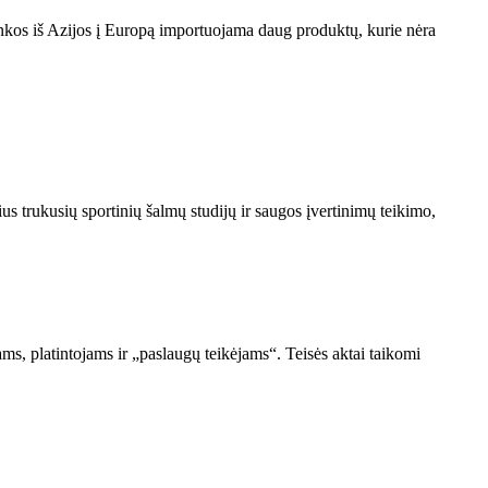
rinkos iš Azijos į Europą importuojama daug produktų, kurie nėra
s trukusių sportinių šalmų studijų ir saugos įvertinimų teikimo,
ams, platintojams ir „paslaugų teikėjams“. Teisės aktai taikomi