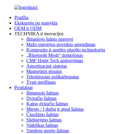
Pradžia
Ekskursija po gamyklą
OEM ir ODM
TECHNIKA ir inovacijos
Išmaniojo šalmo naujovė
Mažo energijos poveikio sprendimas
Kompozito ir anglies pluošto technologija
„Bluetooth Mesh“ domofonas
CMF Hight Tech apdorojimas
Amortizacinė sistema
Magnetinis tirpalas
Tekstūruotas polikarbonatas
Tvari medžiaga
Produktai
Išmanusis šalmas
Dviračio šalmas
Kalnų dviračio šalmas
Miesto / Į darbą ir atgal šalmas
Čiuožimo šalmas
Slidinėjimo šalmas
Vaikiškas šalmas
Vandens sporto šalmas