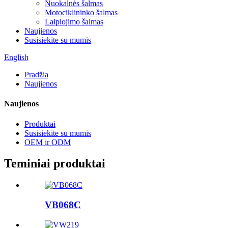
Nuokalnės šalmas
Motociklininko šalmas
Laipiojimo šalmas
Naujienos
Susisiekite su mumis
English
Pradžia
Naujienos
Naujienos
Produktai
Susisiekite su mumis
OEM ir ODM
Teminiai produktai
VB068C