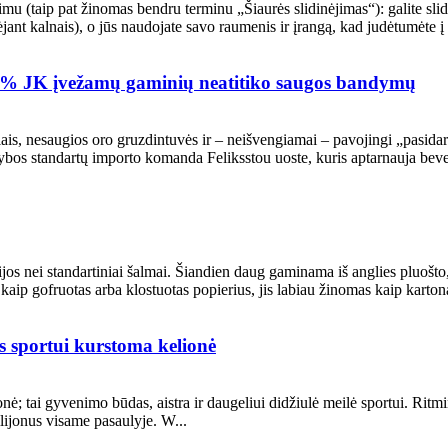
mu (taip pat žinomas bendru terminu „Šiaurės slidinėjimas“): galite slid
ėjant kalnais), o jūs naudojate savo raumenis ir įrangą, kad judėtumėte į 
90 % JK įvežamų gaminių neatitiko saugos bandymų
ais, nesaugios oro gruzdintuvės ir – neišvengiamai – pavojingi „pasidaryk
ybos standartų importo komanda Feliksstou uoste, kuris aptarnauja bevei
gijos nei standartiniai šalmai. Šiandien daug gaminama iš anglies pluošto,
ip gofruotas arba klostuotas popierius, jis labiau žinomas kaip kartonas
ės sportui kurstoma kelionė
nė; tai gyvenimo būdas, aistra ir daugeliui didžiulė meilė sportui. Ritm
ilijonus visame pasaulyje. W...