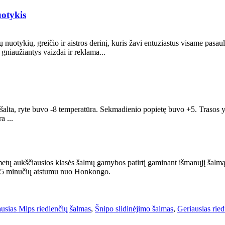
uotykis
lų nuotykių, greičio ir aistros derinį, kuris žavi entuziastus visame pasa
gniaužiantys vaizdai ir reklama...
šalta, ryte buvo -8 temperatūra. Sekmadienio popietę buvo +5. Trasos yra
a ...
metų aukščiausios klasės šalmų gamybos patirtį gaminant išmanųjį šalmą,
 45 minučių atstumu nuo Honkongo.
usias Mips riedlenčių šalmas
,
Šnipo slidinėjimo šalmas
,
Geriausias rie