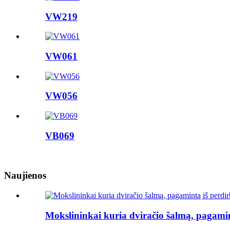
VW219
VW061
VW056
VB069
Naujienos
Mokslininkai kuria dviračio šalmą, pagam