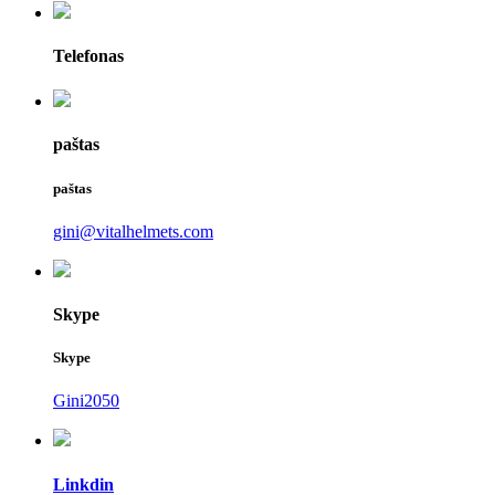
Telefonas
paštas
paštas
gini@vitalhelmets.com
Skype
Skype
Gini2050
Linkdin