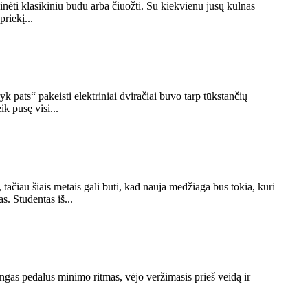
inėti klasikiniu būdu arba čiuožti. Su kiekvienu jūsų kulnas
priekį...
 pats“ pakeisti elektriniai dviračiai buvo tarp tūkstančių
k pusę visi...
 tačiau šiais metais gali būti, kad nauja medžiaga bus tokia, kuri
. Studentas iš...
ingas pedalus minimo ritmas, vėjo veržimasis prieš veidą ir