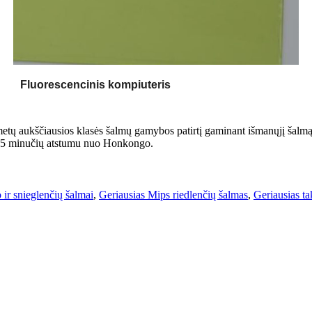
Fluorescencinis kompiuteris
metų aukščiausios klasės šalmų gamybos patirtį gaminant išmanųjį šalmą,
 45 minučių atstumu nuo Honkongo.
 ir snieglenčių šalmai
,
Geriausias Mips riedlenčių šalmas
,
Geriausias t