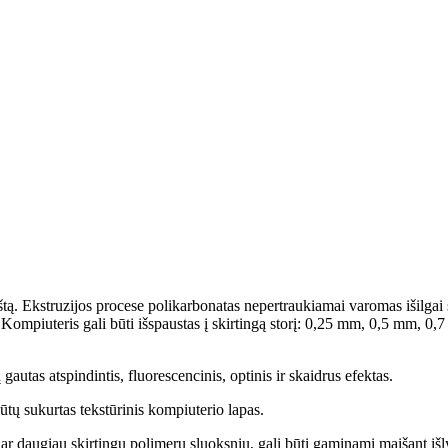
 Ekstruzijos procese polikarbonatas nepertraukiamai varomas išilgai sraig
Kompiuteris gali būti išspaustas į skirtingą storį: 0,25 mm, 0,5 mm, 
gautas atspindintis, fluorescencinis, optinis ir skaidrus efektas.
būtų sukurtas tekstūrinis kompiuterio lapas.
ar daugiau skirtingų polimerų sluoksnių, gali būti gaminami maišant iš