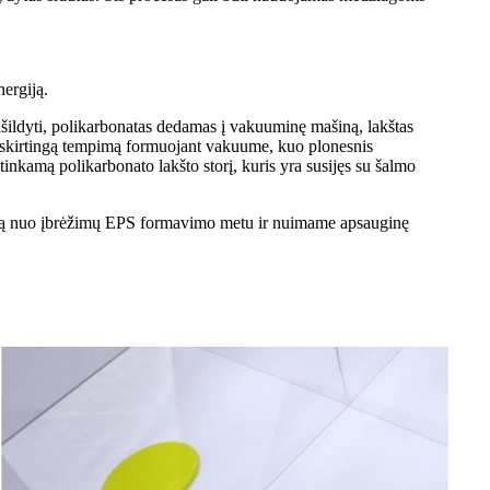
ergiją.
šildyti, polikarbonatas dedamas į vakuuminę mašiną, lakštas
ų skirtingą tempimą formuojant vakuume, kuo plonesnis
tinkamą polikarbonato lakšto storį, kuris yra susijęs su šalmo
natą nuo įbrėžimų EPS formavimo metu ir nuimame apsauginę