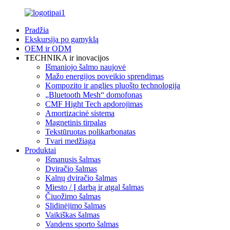
Pradžia
Ekskursija po gamyklą
OEM ir ODM
TECHNIKA ir inovacijos
Išmaniojo šalmo naujovė
Mažo energijos poveikio sprendimas
Kompozito ir anglies pluošto technologija
„Bluetooth Mesh“ domofonas
CMF Hight Tech apdorojimas
Amortizacinė sistema
Magnetinis tirpalas
Tekstūruotas polikarbonatas
Tvari medžiaga
Produktai
Išmanusis šalmas
Dviračio šalmas
Kalnų dviračio šalmas
Miesto / Į darbą ir atgal šalmas
Čiuožimo šalmas
Slidinėjimo šalmas
Vaikiškas šalmas
Vandens sporto šalmas