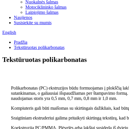
Nuokalnės šalmas
Motociklininko šalmas
Laipiojimo šalmas
Naujienos
Susisiekite su mumis
English
Pradžia
Tekstūruotas polikarbonatas
Tekstūruotas polikarbonatas
Polikarbonatas (PC) ekstruzijos būdu formuojamas į plokščią lakštą.
sutankinamas, o galiausiai išspaudžiamas per štampavimo formą. 
naudojamas storis yra 0,5 mm, 0,7 mm, 0,8 mm ir 1,0 mm.
Kompiuteris gali būti maišomas su skirtingais dažikliais, kad būtų 
Sraigtiniam ekstruderiui galima pritaikyti skirtingą tekstūrą, kad 
Koekstruzija PC/PMMA. Plėvelės arba lakštai susideda iš dviejų 