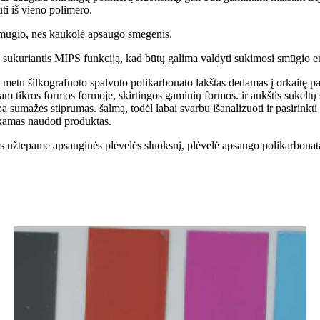
ti iš vieno polimero.
smūgio, nes kaukolė apsaugo smegenis.
 sukuriantis MIPS funkciją, kad būtų galima valdyti sukimosi smūgio en
tu šilkografuoto spalvoto polikarbonato lakštas dedamas į orkaitę pa
am tikros formos formoje, skirtingos gaminių formos. ir aukštis sukelt
 sumažės stiprumas. šalmą, todėl labai svarbu išanalizuoti ir pasirinkti 
nkamas naudoti produktas.
jos užtepame apsauginės plėvelės sluoksnį, plėvelė apsaugo polikarbo