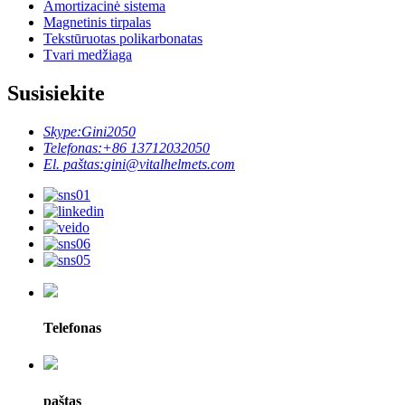
Amortizacinė sistema
Magnetinis tirpalas
Tekstūruotas polikarbonatas
Tvari medžiaga
Susisiekite
Skype:
Gini2050
Telefonas:
+86 13712032050
El. paštas:
gini@vitalhelmets.com
Telefonas
paštas