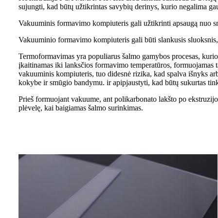
sujungti, kad būtų užtikrintas savybių derinys, kurio negalima gau
Vakuuminis formavimo kompiuteris gali užtikrinti apsaugą nuo 
Vakuuminio formavimo kompiuteris gali būti slankusis sluoksnis,
Termoformavimas yra populiarus šalmo gamybos procesas, kurio me
įkaitinamas iki lanksčios formavimo temperatūros, formuojamas t
vakuuminis kompiuteris, tuo didesnė rizika, kad spalva išnyks arba
kokybe ir smūgio bandymu. ir apipjaustyti, kad būtų sukurtas ti
Prieš formuojant vakuume, ant polikarbonato lakšto po ekstruzi
plėvelę, kai baigiamas šalmo surinkimas.