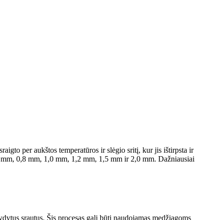
to per aukštos temperatūros ir slėgio sritį, kur jis ištirpsta ir
0,7 mm, 0,8 mm, 1,0 mm, 1,2 mm, 1,5 mm ir 2,0 mm. Dažniausiai
lydytus srautus. Šis procesas gali būti naudojamas medžiagoms