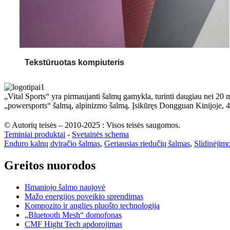
Tekstūruotas kompiuteris
„Vital Sports“ yra pirmaujanti šalmų gamykla, turinti daugiau nei 20 
„powersports“ šalmą, alpinizmo šalmą. Įsikūręs Dongguan Kinijoje,
© Autorių teisės – 2010-2025 : Visos teisės saugomos.
Teminiai produktai
-
Svetainės schema
Enduro kalnų dviračio šalmas
,
Geriausias riedučių šalmas
,
Slidinėjimo
Greitos nuorodos
Išmaniojo šalmo naujovė
Mažo energijos poveikio sprendimas
Kompozito ir anglies pluošto technologija
„Bluetooth Mesh“ domofonas
CMF Hight Tech apdorojimas