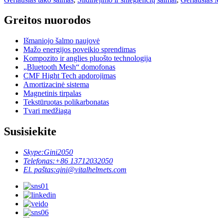
Greitos nuorodos
Išmaniojo šalmo naujovė
Mažo energijos poveikio sprendimas
Kompozito ir anglies pluošto technologija
„Bluetooth Mesh“ domofonas
CMF Hight Tech apdorojimas
Amortizacinė sistema
Magnetinis tirpalas
Tekstūruotas polikarbonatas
Tvari medžiaga
Susisiekite
Skype:
Gini2050
Telefonas:
+86 13712032050
El. paštas:
gini@vitalhelmets.com