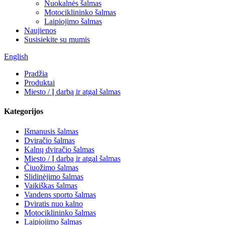
Nuokalnės šalmas
Motociklininko šalmas
Laipiojimo šalmas
Naujienos
Susisiekite su mumis
English
Pradžia
Produktai
Miesto / Į darbą ir atgal šalmas
Kategorijos
Išmanusis šalmas
Dviračio šalmas
Kalnų dviračio šalmas
Miesto / Į darbą ir atgal šalmas
Čiuožimo šalmas
Slidinėjimo šalmas
Vaikiškas šalmas
Vandens sporto šalmas
Dviratis nuo kalno
Motociklininko šalmas
Laipiojimo šalmas