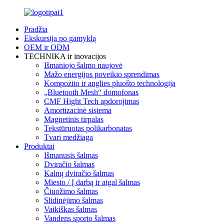
Pradžia
Ekskursija po gamyklą
OEM ir ODM
TECHNIKA ir inovacijos
Išmaniojo šalmo naujovė
Mažo energijos poveikio sprendimas
Kompozito ir anglies pluošto technologija
„Bluetooth Mesh“ domofonas
CMF Hight Tech apdorojimas
Amortizacinė sistema
Magnetinis tirpalas
Tekstūruotas polikarbonatas
Tvari medžiaga
Produktai
Išmanusis šalmas
Dviračio šalmas
Kalnų dviračio šalmas
Miesto / Į darbą ir atgal šalmas
Čiuožimo šalmas
Slidinėjimo šalmas
Vaikiškas šalmas
Vandens sporto šalmas