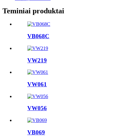
Teminiai produktai
VB068C
VW219
VW061
VW056
VB069