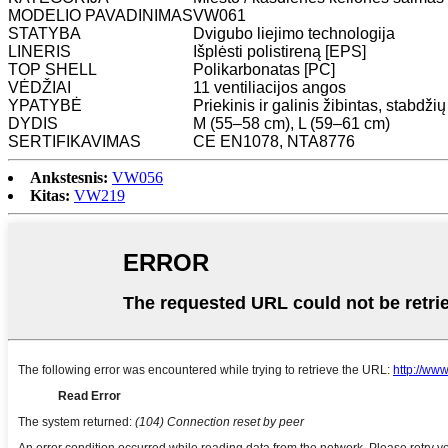
MODELIO PAVADINIMAS
VW061
STATYBA
Dvigubo liejimo technologija
LINERIS
Išplėsti polistireną [EPS]
TOP SHELL
Polikarbonatas [PC]
VĖDŽIAI
11 ventiliacijos angos
YPATYBĖ
Priekinis ir galinis žibintas, stabdž
DYDIS
M (55–58 cm), L (59–61 cm)
SERTIFIKAVIMAS
CE EN1078, NTA8776
Ankstesnis:
VW056
Kitas:
VW219