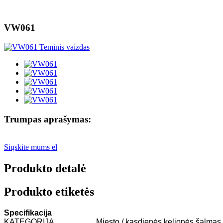
VW061
Trumpas aprašymas:
Siųskite mums el
Produkto detalė
Produkto etiketės
Specifikacija
KATEGORIJA
Miesto / kasdienės kelionės šalmas