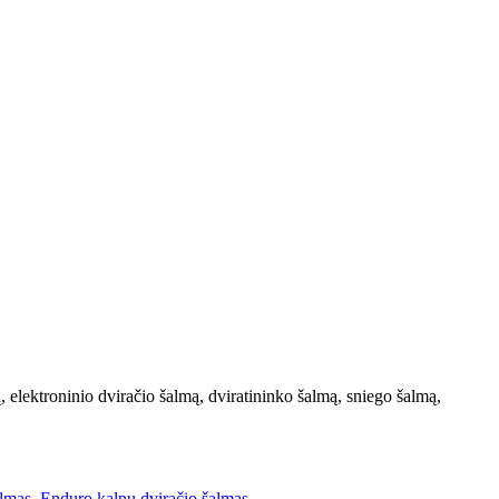
 elektroninio dviračio šalmą, dviratininko šalmą, sniego šalmą,
almas
,
Enduro kalnų dviračio šalmas
,