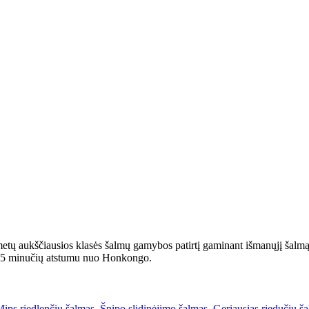
metų aukščiausios klasės šalmų gamybos patirtį gaminant išmanųjį šalmą,
 45 minučių atstumu nuo Honkongo.
Mips riedlenčių šalmas
,
Šnipo slidinėjimo šalmas
,
Geriausias riedučių š