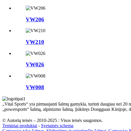
VW206
VW210
VW026
VW008
„Vital Sports“ yra pirmaujanti šalmų gamykla, turinti daugiau nei 20 
„powersports“ šalmą, alpinizmo šalmą. Įsikūręs Dongguan Kinijoje,
© Autorių teisės – 2010-2025 : Visos teisės saugomos.
Teminiai produktai
-
Svetainės schema
Geriausias tako šalmas
,
Slidinėjimo ir snieglenčių šalmai
,
Geriausias 