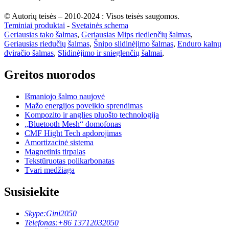
© Autorių teisės – 2010-2024 : Visos teisės saugomos.
Teminiai produktai
-
Svetainės schema
Geriausias tako šalmas
,
Geriausias Mips riedlenčių šalmas
,
Geriausias riedučių šalmas
,
Šnipo slidinėjimo šalmas
,
Enduro kalnų
dviračio šalmas
,
Slidinėjimo ir snieglenčių šalmai
,
Greitos nuorodos
Išmaniojo šalmo naujovė
Mažo energijos poveikio sprendimas
Kompozito ir anglies pluošto technologija
„Bluetooth Mesh“ domofonas
CMF Hight Tech apdorojimas
Amortizacinė sistema
Magnetinis tirpalas
Tekstūruotas polikarbonatas
Tvari medžiaga
Susisiekite
Skype:
Gini2050
Telefonas:
+86 13712032050