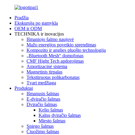
Pradžia
Ekskursija po gamyklą
OEM ir ODM
TECHNIKA ir inovacijos
Išmaniojo šalmo naujovė
Mažo energijos poveikio sprendimas
Kompozito ir anglies pluošto technologija
„Bluetooth Mesh“ domofonas
CMF Hight Tech apdorojimas
Amortizacinė sistema
Magnetinis tirpalas
Tekstūruotas polikarbonatas
Tvari medžiaga
Produktai
Išmanusis šalmas
E-dviračio šalmas
Dviračio šalmas
Kelio šalmas
Kalnų dviračio šalmas
Miesto šalmas
Sniego šalmas
Čiuožimo šalmas