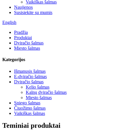
Vaikiškas šalmas
Naujienos
Susisiekite su mumis
English
Pradžia
Produktai
Dviračio šalmas
Miesto šalmas
Kategorijos
Išmanusis šalmas
E-dviračio šalmas
Dviračio šalmas
Kelio šalmas
Kalnų dviračio šalmas
Miesto šalmas
Sniego šalmas
Čiuožimo šalmas
Vaikiškas šalmas
Teminiai produktai