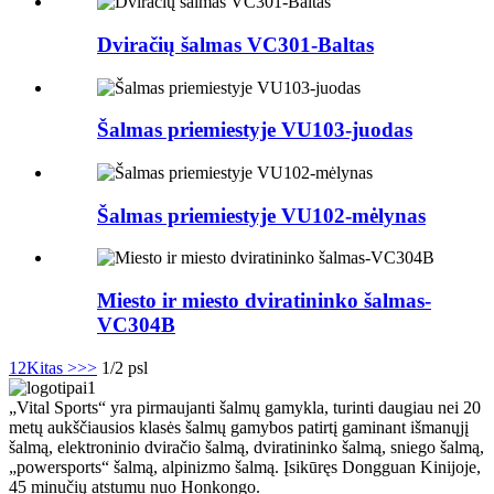
Dviračių šalmas VC301-Baltas
Šalmas priemiestyje VU103-juodas
Šalmas priemiestyje VU102-mėlynas
Miesto ir miesto dviratininko šalmas-
VC304B
1
2
Kitas >
>>
1/2 psl
„Vital Sports“ yra pirmaujanti šalmų gamykla, turinti daugiau nei 20
metų aukščiausios klasės šalmų gamybos patirtį gaminant išmanųjį
šalmą, elektroninio dviračio šalmą, dviratininko šalmą, sniego šalmą,
„powersports“ šalmą, alpinizmo šalmą. Įsikūręs Dongguan Kinijoje,
45 minučių atstumu nuo Honkongo.