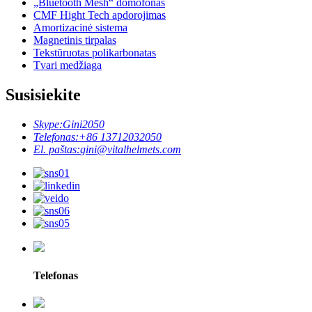
„Bluetooth Mesh“ domofonas
CMF Hight Tech apdorojimas
Amortizacinė sistema
Magnetinis tirpalas
Tekstūruotas polikarbonatas
Tvari medžiaga
Susisiekite
Skype:
Gini2050
Telefonas:
+86 13712032050
El. paštas:
gini@vitalhelmets.com
Telefonas