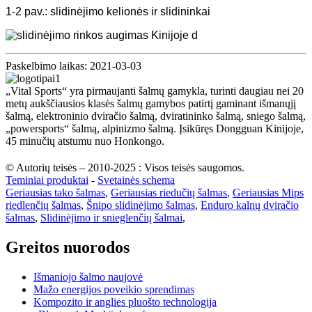
1-2 pav.: slidinėjimo kelionės ir slidininkai
Paskelbimo laikas: 2021-03-03
„Vital Sports“ yra pirmaujanti šalmų gamykla, turinti daugiau nei 20
metų aukščiausios klasės šalmų gamybos patirtį gaminant išmanųjį
šalmą, elektroninio dviračio šalmą, dviratininko šalmą, sniego šalmą,
„powersports“ šalmą, alpinizmo šalmą. Įsikūręs Dongguan Kinijoje,
45 minučių atstumu nuo Honkongo.
© Autorių teisės – 2010-2025 : Visos teisės saugomos.
Teminiai produktai
-
Svetainės schema
Geriausias tako šalmas
,
Geriausias riedučių šalmas
,
Geriausias Mips
riedlenčių šalmas
,
Šnipo slidinėjimo šalmas
,
Enduro kalnų dviračio
šalmas
,
Slidinėjimo ir snieglenčių šalmai
,
Greitos nuorodos
Išmaniojo šalmo naujovė
Mažo energijos poveikio sprendimas
Kompozito ir anglies pluošto technologija