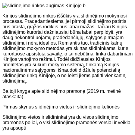
Kinijos slidinėjimo rinkos iššūkis yra slidinėjimo mokymosi
procesas. Pradedantiesiems, jei pirmoji slidinėjimo patirtis
bus prasta, grąžos rodiklis bus labai mažas. Tačiau Kinijos
slidinėjimo kurortai dažniausiai būna labai perpildyti, yra
daug nekontroliuojamų pradedančiųjų, sąlygos pirmajam
slidinėjimui nėra idealios. Remiantis tuo, tradicinis kalnų
slidinėjimo mokymo metodas yra skirtas slidininkams, kurie
kurortuose apsistoja savaitę, o tai nebūtinai tinka dabartiniam
Kinijos vartojimo režimui. Todėl didžiausias Kinijos
prioritetas yra sukurti mokymo sistemą, tinkamą Kinijos
nacionalinėms sąlygoms, išnaudoti didžiulę potencialią
slidinėjimo rinką Kinijoje, o ne leisti jiems patirti vienkartinį
slidinėjimą.
Baltoji knyga apie slidinėjimo pramonę (2019 m. metinė
ataskaita)
Pirmas skyrius slidinėjimo vietos ir slidinėjimo kelionės
Slidinėjimo vietos ir slidininkai yra du visos slidinėjimo
pramonės poliai, o visi slidinėjimo pramonės verslai ir veikla
yra apsupti