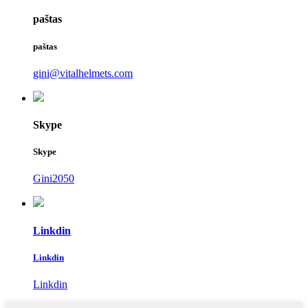
paštas
paštas
gini@vitalhelmets.com
Skype
Skype
Gini2050
Linkdin
Linkdin
Linkdin