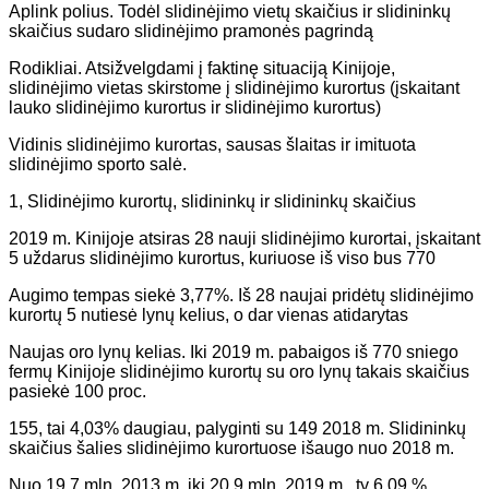
Aplink polius. Todėl slidinėjimo vietų skaičius ir slidininkų
skaičius sudaro slidinėjimo pramonės pagrindą
Rodikliai. Atsižvelgdami į faktinę situaciją Kinijoje,
slidinėjimo vietas skirstome į slidinėjimo kurortus (įskaitant
lauko slidinėjimo kurortus ir slidinėjimo kurortus)
Vidinis slidinėjimo kurortas, sausas šlaitas ir imituota
slidinėjimo sporto salė.
1, Slidinėjimo kurortų, slidininkų ir slidininkų skaičius
2019 m. Kinijoje atsiras 28 nauji slidinėjimo kurortai, įskaitant
5 uždarus slidinėjimo kurortus, kuriuose iš viso bus 770
Augimo tempas siekė 3,77%. Iš 28 naujai pridėtų slidinėjimo
kurortų 5 nutiesė lynų kelius, o dar vienas atidarytas
Naujas oro lynų kelias. Iki 2019 m. pabaigos iš 770 sniego
fermų Kinijoje slidinėjimo kurortų su oro lynų takais skaičius
pasiekė 100 proc.
155, tai 4,03% daugiau, palyginti su 149 2018 m. Slidininkų
skaičius šalies slidinėjimo kurortuose išaugo nuo 2018 m.
Nuo 19,7 mln. 2013 m. iki 20,9 mln. 2019 m., ty 6,09 %