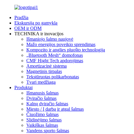
Pradžia
Ekskursija po gamyklą
OEM ir ODM
TECHNIKA ir inovacijos
Išmaniojo šalmo naujovė
Mažo energijos poveikio sprendimas
Kompozito ir anglies pluošto technologija
„Bluetooth Mesh“ domofonas
CMF Hight Tech apdorojimas
Amortizacinė sistema
Magnetinis tirpalas
Tekstūruotas polikarbonatas
Tvari medžiaga
Produktai
Išmanusis šalmas
Dviračio šalmas
Kalnų dviračio šalmas
Miesto / Į darbą ir atgal šalmas
Čiuožimo šalmas
Slidinėjimo šalmas
Vaikiškas šalmas
Vandens sporto šalmas