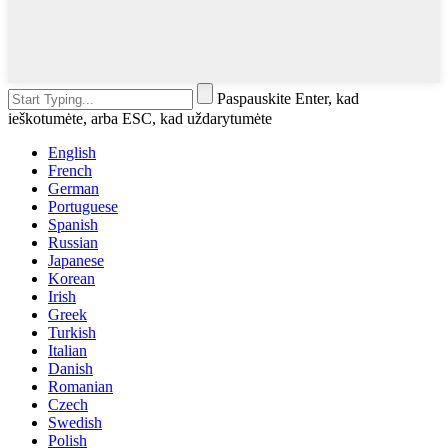
Paspauskite Enter, kad
ieškotumėte, arba ESC, kad uždarytumėte
English
French
German
Portuguese
Spanish
Russian
Japanese
Korean
Irish
Greek
Turkish
Italian
Danish
Romanian
Czech
Swedish
Polish