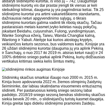
atidaryti slidinėjimo kurortai, iš viso jų – 742. Daugumoje
slidinėjimo kurortų vis dar prastai įrengti tik vienas ar keli
stebuklingi kilimai, dauguma jų yra pagrindiniai keliai. Tik 25
slidinėjimo kurortai yra artimi vakarietiškiems standartams,
dažniausiai neturi apgyvendinimo sąlygų, o tikrais
slidinėjimo kurortais galima vadinti tik ribotą skaičių. Tačiau
pastaraisiais metais kasmet įvyko keletas naujų pokyčių,
įskaitant Beidahu, cuiyunshan, Fulong, yundingmiyuan,
Wanke Songhua ežerą, Taiwu, Wanda Changbai kalną,
Wanlong ir Yabuli. Ateityje kai kurios atostogų kryptys,
veikiančios keturis sezonus, bus valdomos kartu. Kinijoje yra
26 uždari slidinėjimo kurortai (dauguma jų yra aplink Pekiną
ir Šanchajų, o nuo 2017 iki 2019 m. atsiras keturi nauji) ir 24
100% dirbtinio sniego parkai aplink Pekiną, kurių didžiausias
vertikalus kritimas siekia kelis šimtus metrų.
Slidininkų skaičius smarkiai išaugo nuo 2000 m. 2015 m.
Kinija buvo apdovanota 2022 m. žiemos olimpinių žaidynių
šeimininke, dar labiau skatindama visuomenės entuziazmą
slidinėti. Per pastaruosius keletą sniego sezonų labai
padidėjo. 2018/19 sniego sezoną bendras slidininkų skaičius
siekia beveik 20 mln., o slidinėjančių turistų kasmet daugėja.
Kinija greitai taps dideliu slidinėjimo pramonės žaidėju.