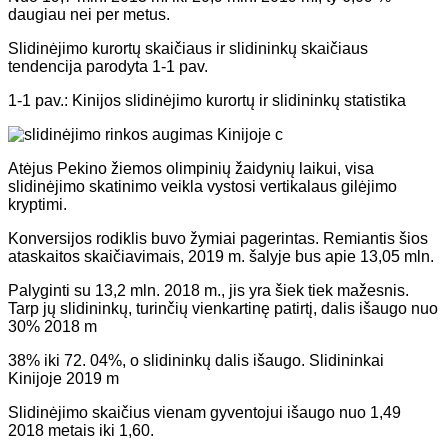
daugiau nei per metus.
Slidinėjimo kurortų skaičiaus ir slidininkų skaičiaus
tendencija parodyta 1-1 pav.
1-1 pav.: Kinijos slidinėjimo kurortų ir slidininkų statistika
Atėjus Pekino žiemos olimpinių žaidynių laikui, visa
slidinėjimo skatinimo veikla vystosi vertikalaus gilėjimo
kryptimi.
Konversijos rodiklis buvo žymiai pagerintas. Remiantis šios
ataskaitos skaičiavimais, 2019 m. šalyje bus apie 13,05 mln.
Palyginti su 13,2 mln. 2018 m., jis yra šiek tiek mažesnis.
Tarp jų slidininkų, turinčių vienkartinę patirtį, dalis išaugo nuo
30% 2018 m
38% iki 72. 04%, o slidininkų dalis išaugo. Slidininkai
Kinijoje 2019 m
Slidinėjimo skaičius vienam gyventojui išaugo nuo 1,49
2018 metais iki 1,60.