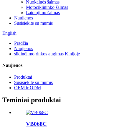
Nuokalnės šalmas
Motociklininko šalmas
Laipiojimo šalmas
Naujienos
Susisiekite su mumis
English
Pradžia
Naujienos
slidinėjimo rinkos augimas Kinijoje
Naujienos
Produktai
Susisiekite su mumis
OEM ir ODM
Teminiai produktai
VB068C