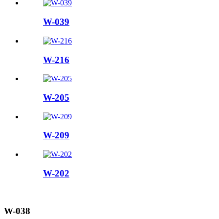
W-039
W-216
W-205
W-209
W-202
W-038