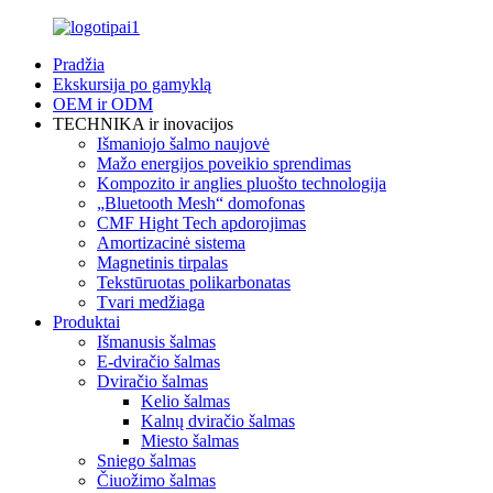
Pradžia
Ekskursija po gamyklą
OEM ir ODM
TECHNIKA ir inovacijos
Išmaniojo šalmo naujovė
Mažo energijos poveikio sprendimas
Kompozito ir anglies pluošto technologija
„Bluetooth Mesh“ domofonas
CMF Hight Tech apdorojimas
Amortizacinė sistema
Magnetinis tirpalas
Tekstūruotas polikarbonatas
Tvari medžiaga
Produktai
Išmanusis šalmas
E-dviračio šalmas
Dviračio šalmas
Kelio šalmas
Kalnų dviračio šalmas
Miesto šalmas
Sniego šalmas
Čiuožimo šalmas