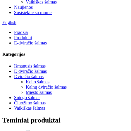
Vaikiškas šalmas
Naujienos
Susisiekite su mumis
English
Pradžia
Produktai
E-dviračio šalmas
Kategorijos
Išmanusis šalmas
E-dviračio šalmas
Dviračio šalmas
Kelio šalmas
Kalnų dviračio šalmas
Miesto šalmas
Sniego šalmas
Čiuožimo šalmas
Vaikiškas šalmas
Teminiai produktai