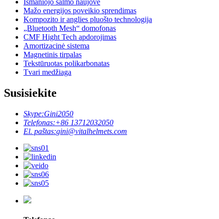
Išmaniojo šalmo naujovė
Mažo energijos poveikio sprendimas
Kompozito ir anglies pluošto technologija
„Bluetooth Mesh“ domofonas
CMF Hight Tech apdorojimas
Amortizacinė sistema
Magnetinis tirpalas
Tekstūruotas polikarbonatas
Tvari medžiaga
Susisiekite
Skype:
Gini2050
Telefonas:
+86 13712032050
El. paštas:
gini@vitalhelmets.com