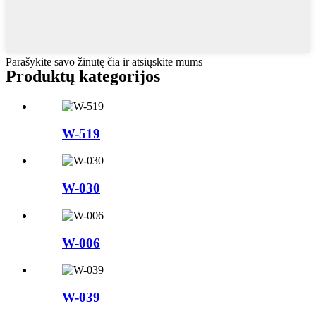
Parašykite savo žinutę čia ir atsiųskite mums
Produktų kategorijos
W-519
W-030
W-006
W-039