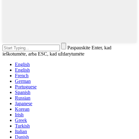
Paspauskite Enter, kad
ieškotumėte, arba ESC, kad uždarytumėte
English
English
French
German
Portuguese
Spanish
Russian
Japanese
Korean
Irish
Greek
Turkish
Italian
Danish