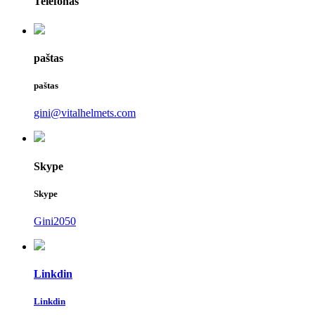
Telefonas
paštas
paštas
gini@vitalhelmets.com
Skype
Skype
Gini2050
Linkdin
Linkdin