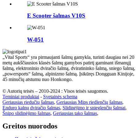
E Scooter šalmas V10S
W-051
„Vital Sports“ yra pirmaujanti šalmų gamykla, turinti daugiau nei 20
metų aukščiausios klasės šalmų gamybos patirtį gaminant išmanųjį
šalmą, elektroninio dviračio šalmą, dviratininko šalmą, sniego šalmą,
„powersports“ šalmą, alpinizmo šalmą. Įsikūręs Dongguan Kinijoje,
45 minučių atstumu nuo Honkongo.
© Autorių teisės – 2010-2024 : Visos teisės saugomos.
Teminiai produktai
-
Svetainės schema
Geriausias riedučių šalmas
,
Geriausias Mips riedlenčių šalmas
,
Enduro kalnų dviračio šalmas
,
Slidinėjimo ir snieglenčių šalmai
,
Šnipo slidinėjimo šalmas
,
Geriausias tako šalmas
,
Greitos nuorodos